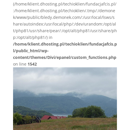
(/home/klient.dhosting.pl/techioklien/fundacjafcis.pl/
:/home/klient.dhosting.pl/techioklien/.tmp/:/demone
k/www/public/bledy.demonek.com/:/usr/local/lsws/s
hare/autoindex:/usr/local/php/:/dev/urandom:/opt/al
t/php81/usr/share/pear/:/opt/alt/php81/usr/share/ph
p:/opt/alt/php81/) in
/home/klient.dhosting.pl/techioklien/fundacjafcis.p
l/public_html/wp-
content/themes/Divi/epanel/custom_functions.php
on line
1542