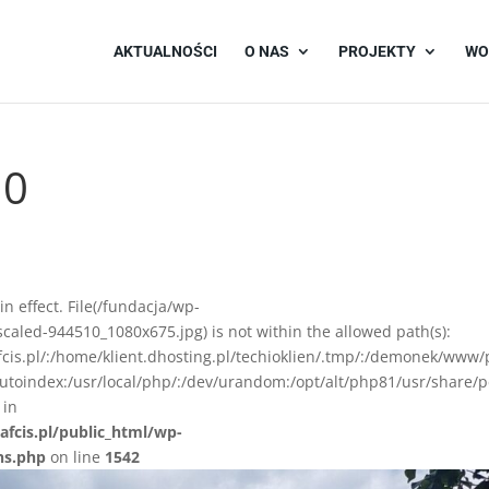
AKTUALNOŚCI
O NAS
PROJEKTY
WO
10
 in effect. File(/fundacja/wp-
aled-944510_1080x675.jpg) is not within the allowed path(s):
afcis.pl/:/home/klient.dhosting.pl/techioklien/.tmp/:/demonek/www/
autoindex:/usr/local/php/:/dev/urandom:/opt/alt/php81/usr/share/p
 in
afcis.pl/public_html/wp-
ns.php
on line
1542