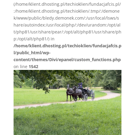
(/home/klient.dhosting.pl/techioklien/fundacjafcis.pl/
:/home/klient.dhosting.pl/techioklien/.tmp/:/demone
k/www/public/bledy.demonek.com/:/usr/local/lsws/s
hare/autoindex:/usr/local/php/:/dev/urandom:/opt/al
t/php81/usr/share/pear/:/opt/alt/php81/usr/share/ph
p:/opt/alt/php81/) in
/home/klient.dhosting.pl/techioklien/fundacjafcis.p
l/public_html/wp-
content/themes/Divi/epanel/custom_functions.php
on line
1542