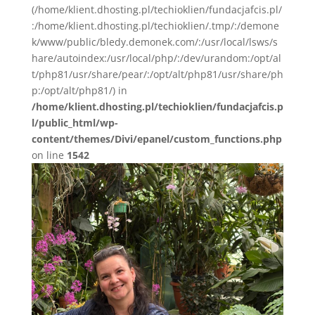
(/home/klient.dhosting.pl/techioklien/fundacjafcis.pl/
:/home/klient.dhosting.pl/techioklien/.tmp/:/demone
k/www/public/bledy.demonek.com/:/usr/local/lsws/s
hare/autoindex:/usr/local/php/:/dev/urandom:/opt/al
t/php81/usr/share/pear/:/opt/alt/php81/usr/share/ph
p:/opt/alt/php81/) in
/home/klient.dhosting.pl/techioklien/fundacjafcis.p
l/public_html/wp-
content/themes/Divi/epanel/custom_functions.php
on line
1542