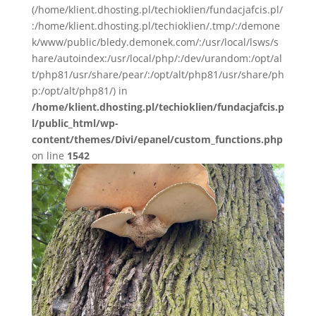
(/home/klient.dhosting.pl/techioklien/fundacjafcis.pl/
:/home/klient.dhosting.pl/techioklien/.tmp/:/demone
k/www/public/bledy.demonek.com/:/usr/local/lsws/s
hare/autoindex:/usr/local/php/:/dev/urandom:/opt/al
t/php81/usr/share/pear/:/opt/alt/php81/usr/share/ph
p:/opt/alt/php81/) in
/home/klient.dhosting.pl/techioklien/fundacjafcis.p
l/public_html/wp-
content/themes/Divi/epanel/custom_functions.php
on line
1542