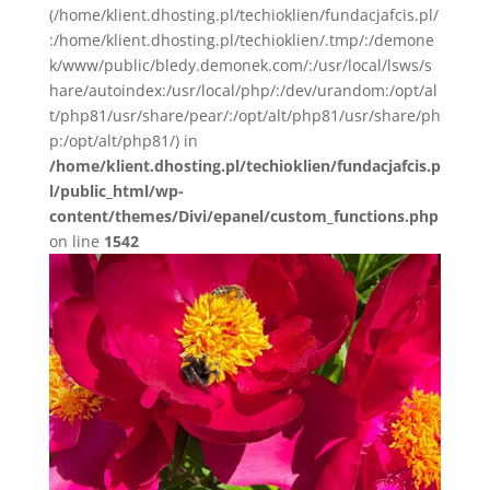
(/home/klient.dhosting.pl/techioklien/fundacjafcis.pl/
:/home/klient.dhosting.pl/techioklien/.tmp/:/demone
k/www/public/bledy.demonek.com/:/usr/local/lsws/s
hare/autoindex:/usr/local/php/:/dev/urandom:/opt/al
t/php81/usr/share/pear/:/opt/alt/php81/usr/share/ph
p:/opt/alt/php81/) in
/home/klient.dhosting.pl/techioklien/fundacjafcis.p
l/public_html/wp-
content/themes/Divi/epanel/custom_functions.php
on line
1542