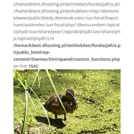
(/home/klient.dhosting.pl/techioklien/fundacjafcis.pl/
:/home/klient.dhosting.pl/techioklien/.tmp/:/demone
k/www/public/bledy.demonek.com/:/usr/local/lsws/s
hare/autoindex:/usr/local/php/:/dev/urandom:/opt/al
t/php81/usr/share/pear/:/opt/alt/php81/usr/share/ph
p:/opt/alt/php81/) in
/home/klient.dhosting.pl/techioklien/fundacjafcis.p
l/public_html/wp-
content/themes/Divi/epanel/custom_functions.php
on line
1542