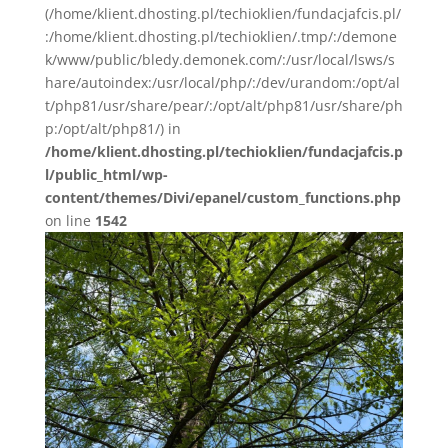
(/home/klient.dhosting.pl/techioklien/fundacjafcis.pl/
:/home/klient.dhosting.pl/techioklien/.tmp/:/demone
k/www/public/bledy.demonek.com/:/usr/local/lsws/s
hare/autoindex:/usr/local/php/:/dev/urandom:/opt/al
t/php81/usr/share/pear/:/opt/alt/php81/usr/share/ph
p:/opt/alt/php81/) in
/home/klient.dhosting.pl/techioklien/fundacjafcis.p
l/public_html/wp-
content/themes/Divi/epanel/custom_functions.php
on line
1542