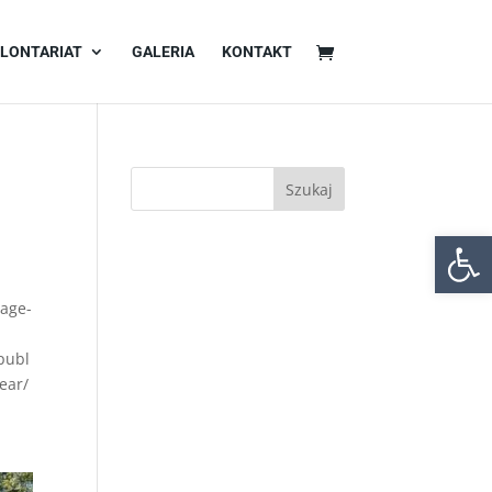
LONTARIAT
GALERIA
KONTAKT
Otwórz 
mage-
publ
ear/