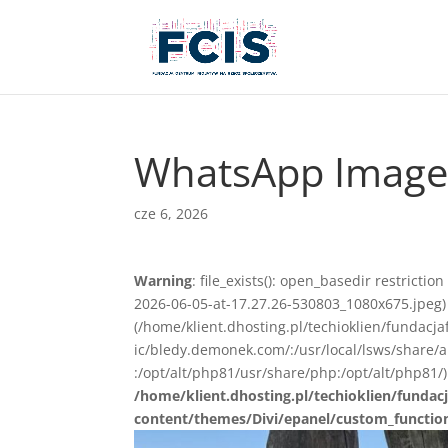
WhatsApp Image 
cze 6, 2026
Warning
: file_exists(): open_basedir restrict
2026-06-05-at-17.27.26-530803_1080x675.jpeg) i
(/home/klient.dhosting.pl/techioklien/fundacj
ic/bledy.demonek.com/:/usr/local/lsws/share/
:/opt/alt/php81/usr/share/php:/opt/alt/php81/)
/home/klient.dhosting.pl/techioklien/fundacj
content/themes/Divi/epanel/custom_functio