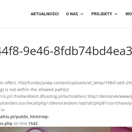
AKTUALNOŚCI
O NAS
PROJEKTY
WO
44f8-9e46-8fdb74bd4ea
ion in effect. File(/fundacja/wp-content/uploads/et_temp/198d1ae9-29
is not within the allowed path(s):
afcis.pl/:/home/klient.dhosting.pl/techioklien/.tmp/:/demonek/www/
autoindex:/usr/local/php/:/dev/urandom:/opt/alt/php81/usr/share/p
 in
afcis.pl/public_html/wp-
ns.php
on line
1542