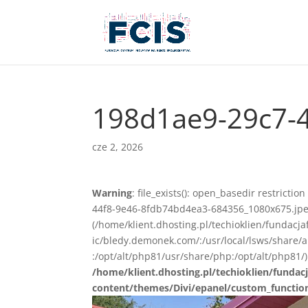
198d1ae9-29c7-
cze 2, 2026
Warning
: file_exists(): open_basedir restrict
44f8-9e46-8fdb74bd4ea3-684356_1080x675.jpeg) 
(/home/klient.dhosting.pl/techioklien/fundacj
ic/bledy.demonek.com/:/usr/local/lsws/share/
:/opt/alt/php81/usr/share/php:/opt/alt/php81/)
/home/klient.dhosting.pl/techioklien/fundacj
content/themes/Divi/epanel/custom_functio