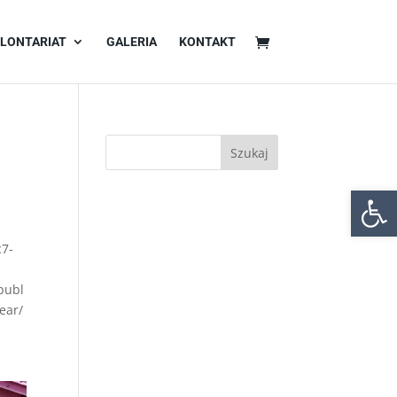
LONTARIAT
GALERIA
KONTAKT
3
Otwórz 
c7-
publ
ear/