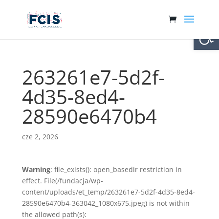
Otwórz 
263261e7-5d2f-
4d35-8ed4-
28590e6470b4
cze 2, 2026
Warning
: file_exists(): open_basedir restriction in
effect. File(/fundacja/wp-
content/uploads/et_temp/263261e7-5d2f-4d35-8ed4-
28590e6470b4-363042_1080x675.jpeg) is not within
the allowed path(s):