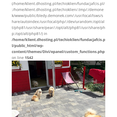
(/home/klient.dhosting.pl/techioklien/fundacjafcis.pl/
:/home/klient.dhosting.pl/techioklien/.tmp/:/demone
k/www/public/bledy.demonek.com/:/usr/local/lsws/s
hare/autoindex:/usr/local/php/:/dev/urandom:/opt/al
t/php81/usr/share/pear/:/opt/alt/php81/usr/share/ph
p:/opt/alt/php81/) in
/home/klient.dhosting.pl/techioklien/fundacjafcis.p
l/public_html/wp-
content/themes/Divi/epanel/custom_functions.php
on line
1542