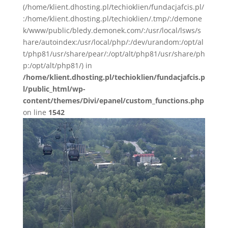
(/home/klient.dhosting.pl/techioklien/fundacjafcis.pl/
:/home/klient.dhosting.pl/techioklien/.tmp/:/demone
k/www/public/bledy.demonek.com/:/usr/local/lsws/s
hare/autoindex:/usr/local/php/:/dev/urandom:/opt/al
t/php81/usr/share/pear/:/opt/alt/php81/usr/share/ph
p:/opt/alt/php81/) in
/home/klient.dhosting.pl/techioklien/fundacjafcis.p
l/public_html/wp-
content/themes/Divi/epanel/custom_functions.php
on line
1542