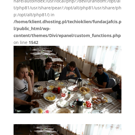
hare/autoindex:/usr/local/php/:/dev/urandom:/opt/al
t/php81/usr/share/pear/:/opt/alt/php81/usr/share/ph
p:/opt/alt/php81/) in
/home/klient.dhosting.pl/techioklien/fundacjafcis.p
l/public_html/wp-
content/themes/Divi/epanel/custom_functions.php
on line
1542