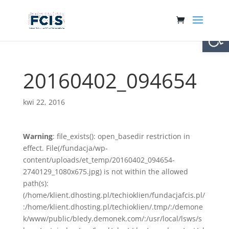
Otwórz 
20160402_094654
kwi 22, 2016
Warning
: file_exists(): open_basedir restriction in
effect. File(/fundacja/wp-
content/uploads/et_temp/20160402_094654-
2740129_1080x675.jpg) is not within the allowed
path(s):
(/home/klient.dhosting.pl/techioklien/fundacjafcis.pl/
:/home/klient.dhosting.pl/techioklien/.tmp/:/demone
k/www/public/bledy.demonek.com/:/usr/local/lsws/s