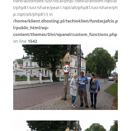
hare/autoindex:/usr/local/php/:/dev/urandom:/opt/al
t/php81/usr/share/pear/:/opt/alt/php81/usr/share/ph
p:/opt/alt/php81/) in
/home/klient.dhosting.pl/techioklien/fundacjafcis.p
l/public_html/wp-
content/themes/Divi/epanel/custom_functions.php
on line
1542