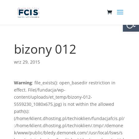
Otwórz 
bizony 012
wrz 29, 2015
Warning
: file_exists(): open_basedir restriction in
effect. File(/fundacja/wp-
content/uploads/et_temp/bizony-012-
5559230_1080x675.jpg) is not within the allowed
path(s):
(/home/klient.dhosting.pl/techioklien/fundacjafcis.pl/
:/home/klient.dhosting.pl/techioklien/.tmp/:/demone
k/www/public/bledy.demonek.com/:/usr/local/lsws/s