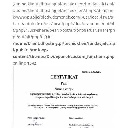
(/home/klient.dhosting.pl/techioklien/fundacjafcis.pl/
:/home/klient.dhosting.pl/techioklien/.tmp/:/demone
k/www/public/bledy.demonek.com/:/usr/local/lsws/s
hare/autoindex:/usr/local/php/:/dev/urandom:/opt/al
t/php81/usr/share/pear/:/opt/alt/php81/usr/share/ph
p:/opt/alt/php81/) in
/home/klient.dhosting.pl/techioklien/fundacjafcis.p
l/public_html/wp-
content/themes/Divi/epanel/custom_functions.php
on line
1542