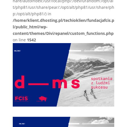
hare/autoindex:/usr/local/php/:/dev/urandom:/opt/al
t/php81/usr/share/pear/:/opt/alt/php81/usr/share/ph
p:/opt/alt/php81/) in
/home/klient.dhosting.pl/techioklien/fundacjafcis.p
l/public_html/wp-
content/themes/Divi/epanel/custom_functions.php
on line
1542