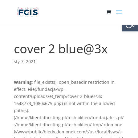
Otwórz 
cover 2 blue@3x
sty 7, 2021
Warning
: file_exists(): open_basedir restriction in
effect. File(/fundacja/wp-
content/uploads/et_temp/cover-2-blue@3x-
1648773_1080x675.png) is not within the allowed
path(s):
(/home/klient.dhosting.pl/techioklien/fundacjafcis.pl/
:/home/klient.dhosting.pl/techioklien/.tmp/:/demone
k/www/public/bledy.demonek.com/:/usr/local/lsws/s