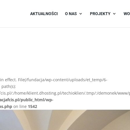
AKTUALNOŚCI
O NAS
PROJEKTY
WO
on in effect. File(/fundacja/wp-content/uploads/et_temp/6-
 path(s):
afcis.pl/:/home/klient.dhosting.pl/techioklien/.tmp/:/demonek/www
acjafcis.pl/public_html/wp-
ns.php
on line
1542