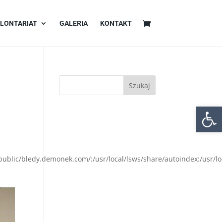
LONTARIAT
GALERIA
KONTAKT
Otwórz 
/public/bledy.demonek.com/:/usr/local/lsws/share/autoindex:/usr/l