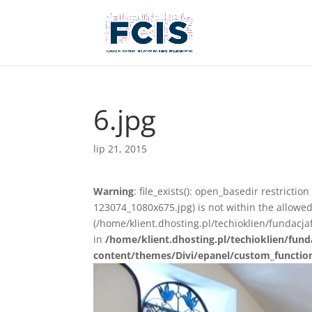
6.jpg
lip 21, 2015
Warning
: file_exists(): open_basedir restricti
123074_1080x675.jpg) is not within the allowed
(/home/klient.dhosting.pl/techioklien/fundacj
in
/home/klient.dhosting.pl/techioklien/fund
content/themes/Divi/epanel/custom_functio