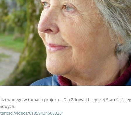
lizowanego w ramach projektu „Dla Zdrowej i Lepszej Starości”. Je
niowych.
starosci/videos/618594346083231