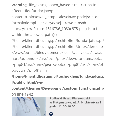
Warning
: file_exists(): open_basedir restriction in
effect. File(/fundacja/wp-
content/uploads/et_temp/Calosciowe-podejscie-do-
farmakoterapii-geriatrycznej-prawem-osob-
starszych-w-Polsce-1516786_1080x675.png) is not
within the allowed path(s):
(/home/klient.dhosting.pl/techioklien/fundacjafcis.pl/
:/home/klient.dhosting.pl/techioklien/.tmp/:/demone
k/www/public/bledy.demonek.com/:/usr/local/lsws/s
hare/autoindex:/usr/local/php/:/dev/urandom:/opt/al
t/php81/usr/share/pear/:/opt/alt/php81/usr/share/ph
p:/opt/alt/php81/) in
/home/klient.dhosting.pl/techioklien/fundacjafcis.p
l/public_html/wp-
content/themes/Divi/epanel/custom_functions.php
on line
1542