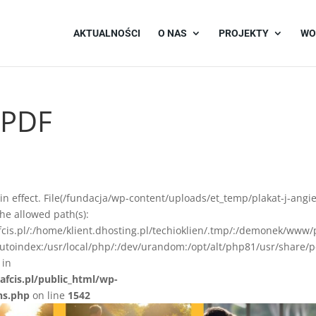
AKTUALNOŚCI
O NAS
PROJEKTY
WO
i PDF
on in effect. File(/fundacja/wp-content/uploads/et_temp/plakat-j-angie
he allowed path(s):
afcis.pl/:/home/klient.dhosting.pl/techioklien/.tmp/:/demonek/www/
autoindex:/usr/local/php/:/dev/urandom:/opt/alt/php81/usr/share/p
 in
afcis.pl/public_html/wp-
ns.php
on line
1542