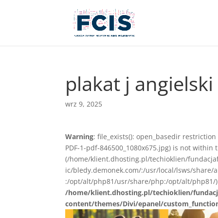
plakat j angielsk
wrz 9, 2025
Warning
: file_exists(): open_basedir restricti
PDF-1-pdf-846500_1080x675.jpg) is not within t
(/home/klient.dhosting.pl/techioklien/fundacj
ic/bledy.demonek.com/:/usr/local/lsws/share/
:/opt/alt/php81/usr/share/php:/opt/alt/php81/)
/home/klient.dhosting.pl/techioklien/fundacj
content/themes/Divi/epanel/custom_functio