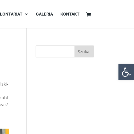
LONTARIAT
GALERIA
KONTAKT
Otwórz 
lski-
publ
ear/