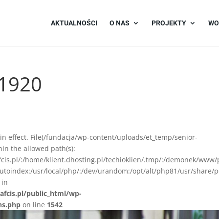
AKTUALNOŚCI
O NAS
PROJEKTY
WO
_1920
on in effect. File(/fundacja/wp-content/uploads/et_temp/senior-
in the allowed path(s):
afcis.pl/:/home/klient.dhosting.pl/techioklien/.tmp/:/demonek/www/
autoindex:/usr/local/php/:/dev/urandom:/opt/alt/php81/usr/share/p
 in
afcis.pl/public_html/wp-
ns.php
on line
1542