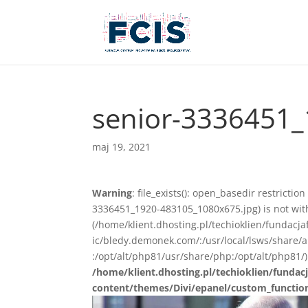
senior-3336451
maj 19, 2021
Warning
: file_exists(): open_basedir restricti
3336451_1920-483105_1080x675.jpg) is not with
(/home/klient.dhosting.pl/techioklien/fundacj
ic/bledy.demonek.com/:/usr/local/lsws/share/
:/opt/alt/php81/usr/share/php:/opt/alt/php81/)
/home/klient.dhosting.pl/techioklien/fundacj
content/themes/Divi/epanel/custom_functio