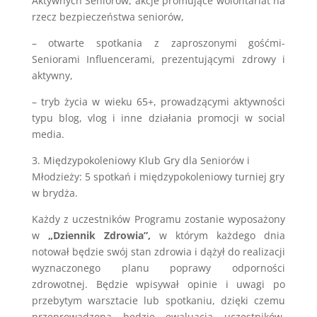
Aktywnych Seniorów, akcje promujące wolontariat na
rzecz bezpieczeństwa seniorów,
– otwarte spotkania z zaproszonymi gośćmi-
Seniorami Influencerami, prezentującymi zdrowy i
aktywny,
– tryb życia w wieku 65+, prowadzącymi aktywności
typu blog, vlog i inne działania promocji w social
media.
3. Międzypokoleniowy Klub Gry dla Seniorów i
Młodzieży: 5 spotkań i międzypokoleniowy turniej gry
w brydża.
Każdy z uczestników Programu zostanie wyposażony
w
„Dziennik Zdrowia”,
w którym każdego dnia
notował będzie swój stan zdrowia i dążył do realizacji
wyznaczonego planu poprawy odporności
zdrowotnej. Będzie wpisywał opinie i uwagi po
przebytym warsztacie lub spotkaniu, dzięki czemu
przeprowadzona będzie ewaluacja uczestników.