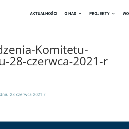
AKTUALNOŚCI
O NAS
PROJEKTY
WO
edzenia-Komitetu-
iu-28-czerwca-2021-r
-dniu-28-czerwca-2021-r