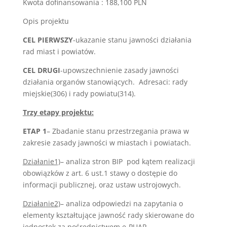
Kwota dofinansowania : 188,100 PLN
Opis projektu
CEL PIERWSZY
-ukazanie stanu jawności działania
rad miast i powiatów.
CEL DRUGI
-upowszechnienie zasady jawności
działania organów stanowiących. Adresaci: rady
miejskie(306) i rady powiatu(314).
Trzy etapy projektu:
ETAP 1
– Zbadanie stanu przestrzegania prawa w
zakresie zasady jawności w miastach i powiatach.
Działanie1)
– analiza stron BIP pod kątem realizacji
obowiązków z art. 6 ust.1 stawy o dostępie do
informacji publicznej, oraz ustaw ustrojowych.
Działanie2)
– analiza odpowiedzi na zapytania o
elementy kształtujące jawność rady skierowane do
jednostek za pośrednictwem e-PUAP.