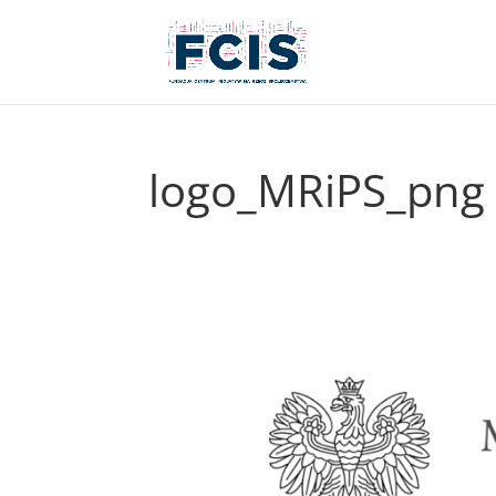
logo_MRiPS_png