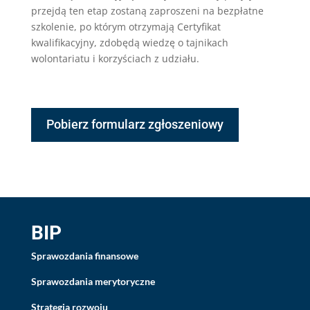
przejdą ten etap zostaną zaproszeni na bezpłatne
szkolenie, po którym otrzymają Certyfikat
kwalifikacyjny, zdobędą wiedzę o tajnikach
wolontariatu i korzyściach z udziału.
Pobierz formularz zgłoszeniowy
BIP
Sprawozdania finansowe
Sprawozdania merytoryczne
Strategia rozwoju